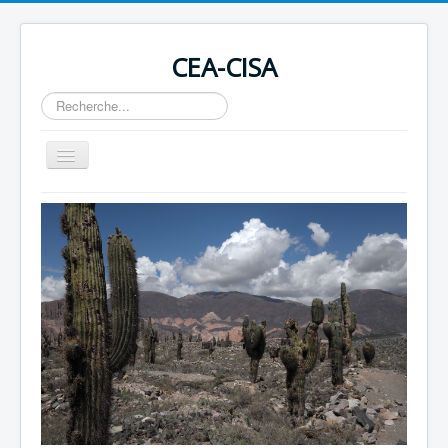
CEA-CISA
Rechercher
Basculer
la
navigation
Home
Actualités
Conseil des Droits de l'Homme
Revues
Soutenir en devenant membre ou par un don
Contact
Liens
OIT 169