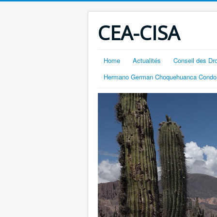
CEA-CISA
Home
Actualités
Conseil des Dr
Hermano German Choquehuanca Condor