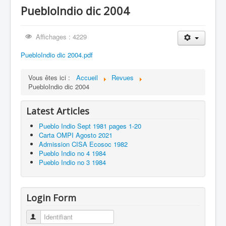
PuebloIndio dic 2004
Hermano German Choquehuanca Condori
Affichages : 4229
PuebloIndio dic 2004.pdf
Vous êtes ici :
Accueil
Revues
PuebloIndio dic 2004
Latest Articles
Pueblo Indio Sept 1981 pages 1-20
Carta OMPI Agosto 2021
Admission CISA Ecosoc 1982
Pueblo Indio no 4 1984
Pueblo Indio no 3 1984
Login Form
Identifiant