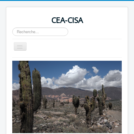
CEA-CISA
Rechercher
Basculer
la
navigation
Home
Actualités
Conseil des Droits de l'Homme
Revues
Soutenir en devenant membre ou par un don
Contact
Liens
OIT 169