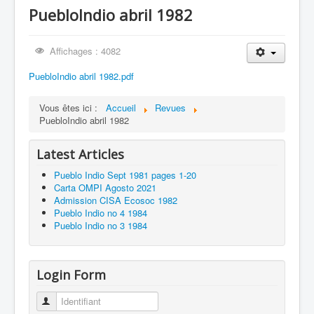
PuebloIndio abril 1982
Hermano German Choquehuanca Condori
Affichages : 4082
PuebloIndio abril 1982.pdf
Vous êtes ici :
Accueil
Revues
PuebloIndio abril 1982
Latest Articles
Pueblo Indio Sept 1981 pages 1-20
Carta OMPI Agosto 2021
Admission CISA Ecosoc 1982
Pueblo Indio no 4 1984
Pueblo Indio no 3 1984
Login Form
Identifiant