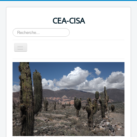
CEA-CISA
Rechercher
Basculer
la
navigation
Home
Actualités
Conseil des Droits de l'Homme
Revues
Soutenir en devenant membre ou par un don
Contact
Liens
OIT 169