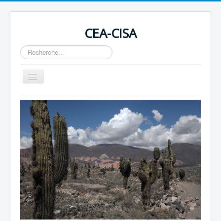
CEA-CISA
Rechercher
Basculer
la
navigation
Home
Actualités
Conseil des Droits de l'Homme
Revues
Soutenir en devenant membre ou par un don
Contact
Liens
OIT 169