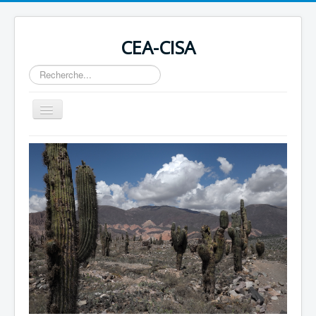
CEA-CISA
Rechercher
Basculer
la
navigation
Home
Actualités
Conseil des Droits de l'Homme
Revues
Soutenir en devenant membre ou par un don
Contact
Liens
OIT 169