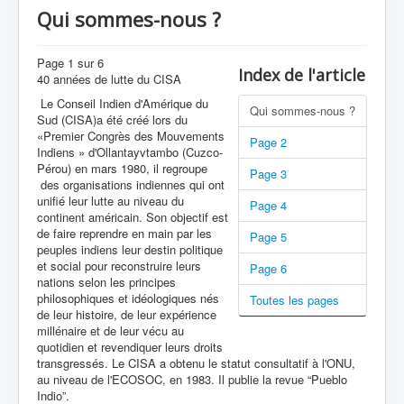
Qui sommes-nous ?
Hermano German Choquehuanca Condori
Page 1 sur 6
Index de l'article
40 années de lutte du CISA
Le Conseil Indien d'Amérique du
Qui sommes-nous ?
Sud (CISA)a été créé lors du
«Premier Congrès des Mouvements
Page 2
Indiens » d'Ollantayvtambo (Cuzco-
Pérou) en mars 1980, il regroupe
Page 3
des organisations indiennes qui ont
unifié leur lutte au niveau du
Page 4
continent américain. Son objectif est
de faire reprendre en main par les
Page 5
peuples indiens leur destin politique
et social pour reconstruire leurs
Page 6
nations selon les principes
philosophiques et idéologiques nés
Toutes les pages
de leur histoire, de leur expérience
millénaire et de leur vécu au
quotidien et revendiquer leurs droits
transgressés. Le CISA a obtenu le statut consultatif à l'ONU,
au niveau de l'ECOSOC, en 1983. Il publie la revue “Pueblo
Indio”.