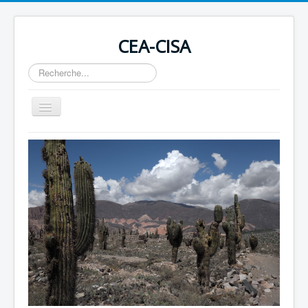
CEA-CISA
Rechercher
Basculer
la
navigation
Home
Actualités
Conseil des Droits de l'Homme
Revues
Soutenir en devenant membre ou par un don
Contact
Liens
OIT 169