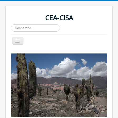
CEA-CISA
Rechercher
Basculer
la
navigation
Home
Actualités
Conseil des Droits de l'Homme
Revues
Soutenir en devenant membre ou par un don
Contact
Liens
OIT 169